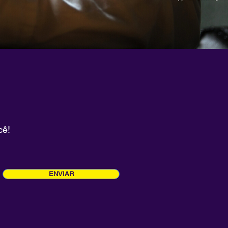
cê!
ENVIAR