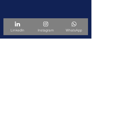
LinkedIn
Instagram
WhatsApp
© 2025 Grass a Indústria Gráfica | A Mais Completa do Brasil!
Rua Vereador José Tamarelli, 101 - Distrito Industrial
São Sebastião da Grama/SP - Brasil
CEP: 13790-000
Termos de Uso | Política de Privacidade
| FAQ